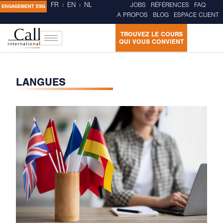
FR
EN
NL
JOBS
RÉFÉRENCES
FAQ
ENGAGEMENT ESG
A PROPOS
BLOG
ESPACE CLIENT
TROUVEZ LE COURS
QUI VOUS CONVIENT
LANGUES