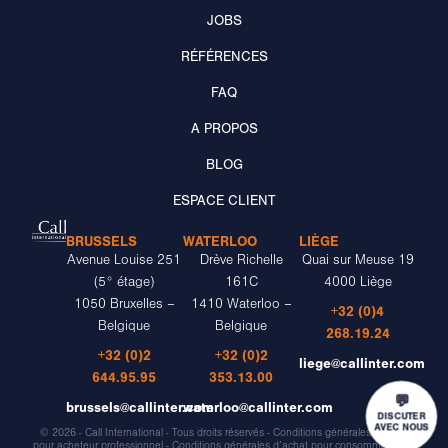
JOBS
RÉFÉRENCES
FAQ
A PROPOS
BLOG
ESPACE CLIENT
BRUSSELS
WATERLOO
LIÈGE
Avenue Louise 251
Drève Richelle
Quai sur Meuse 19
(5° étage)
161C
4000 Liège
1050 Bruxelles –
1410 Waterloo –
+32 (0)4
Belgique
Belgique
268.19.24
+32 (0)2
+32 (0)2
liege@callinter.com
644.95.95
353.13.00
💬
brussels@callinter.com
waterloo@callinter.com
DISCUTER
AVEC NOUS
© 2026 - Call International - Tous droits réservés -
Conditions générales d’achat
pour acheteur professionnel
-
Conditions générales d’achat pour consommateurs
-