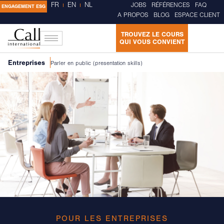
FR
EN
NL
JOBS
RÉFÉRENCES
FAQ
ENGAGEMENT ESG
A PROPOS
BLOG
ESPACE CLIENT
TROUVEZ LE COURS
QUI VOUS CONVIENT
Entreprises
Parler en public (presentation skills)
POUR LES ENTREPRISES