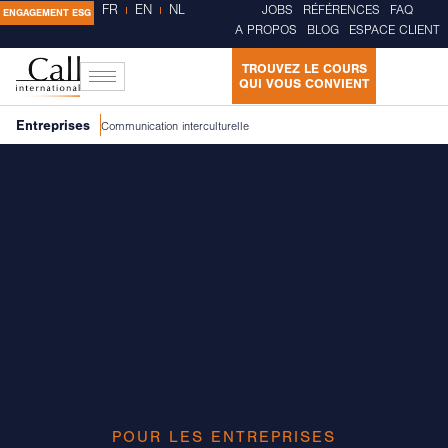
FR
EN
NL
JOBS
RÉFÉRENCES
FAQ
ENGAGEMENT ESG
A PROPOS
BLOG
ESPACE CLIENT
TROUVEZ LE COURS
QUI VOUS CONVIENT
Entreprises
Communication interculturelle
POUR LES ENTREPRISES