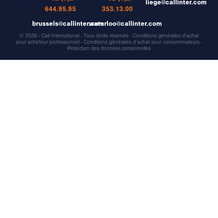
liege@callinter.com
644.95.95
353.13.00
brussels@callinter.com
waterloo@callinter.com
© 2026 - Call International - Tous droits réservés -
Conditions générales d’achat
pour acheteur professionnel
-
Conditions générales d’achat pour consommateurs
-
Protection des données personnelles