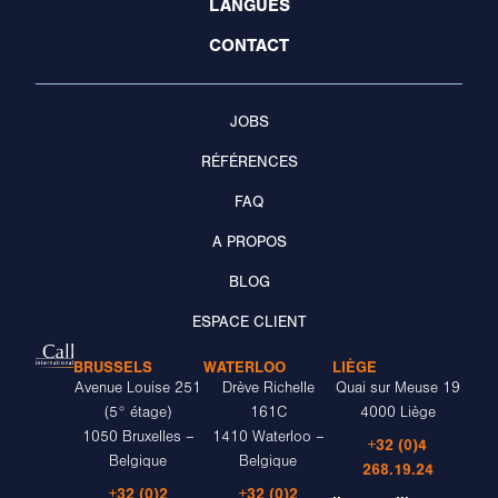
LANGUES
CONTACT
JOBS
RÉFÉRENCES
FAQ
A PROPOS
BLOG
ESPACE CLIENT
BRUSSELS
WATERLOO
LIÈGE
Avenue Louise 251
Drève Richelle
Quai sur Meuse 19
(5° étage)
161C
4000 Liège
1050 Bruxelles –
1410 Waterloo –
+32 (0)4
Belgique
Belgique
268.19.24
+32 (0)2
+32 (0)2