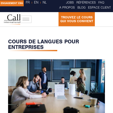
FR
EN
NL
JOBS
RÉFÉRENCES
FAQ
ENGAGEMENT ESG
A PROPOS
BLOG
ESPACE CLIENT
TROUVEZ LE COURS
QUI VOUS CONVIENT
COURS DE LANGUES POUR
ENTREPRISES