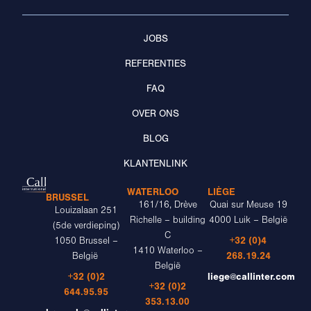
JOBS
REFERENTIES
FAQ
OVER ONS
BLOG
KLANTENLINK
WATERLOO
LIÈGE
BRUSSEL
161/16, Drève
Quai sur Meuse 19
Louizalaan 251
Richelle – building
4000 Luik – België
(5de verdieping)
C
+32 (0)4
1050 Brussel –
1410 Waterloo –
268.19.24
België
België
+32 (0)2
liege@callinter.com
+32 (0)2
644.95.95
353.13.00