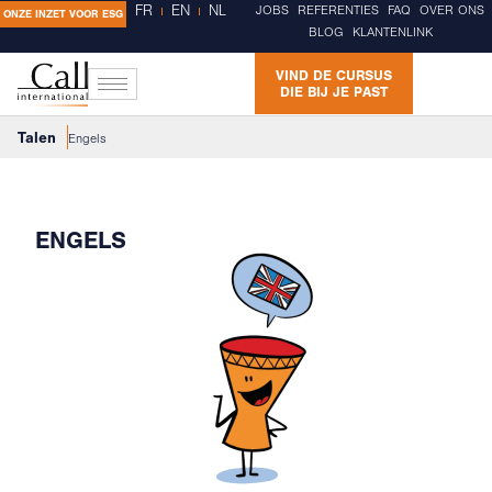
FR
EN
NL
JOBS
REFERENTIES
FAQ
OVER ONS
ONZE INZET VOOR ESG
BLOG
KLANTENLINK
VIND DE CURSUS
DIE BIJ JE PAST
Talen
Engels
ENGELS