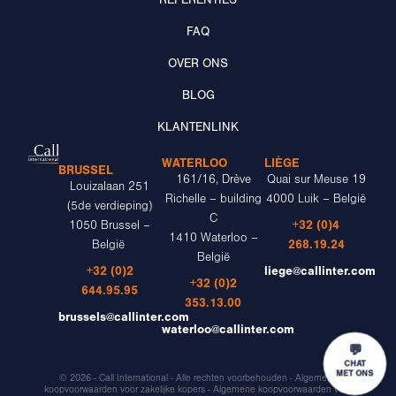
REFERENTIES
FAQ
OVER ONS
BLOG
KLANTENLINK
WATERLOO
LIÈGE
BRUSSEL
161/16, Drève
Quai sur Meuse 19
Louizalaan 251
Richelle – building
4000 Luik – België
(5de verdieping)
C
+32 (0)4
1050 Brussel –
1410 Waterloo –
268.19.24
België
België
+32 (0)2
liege@callinter.com
+32 (0)2
644.95.95
353.13.00
brussels@callinter.com
waterloo@callinter.com
💬
CHAT
MET ONS
© 2026 - Call International - Alle rechten voorbehouden -
Algemene
koopvoorwaarden voor zakelijke kopers
-
Algemene koopvoorwaarden voor