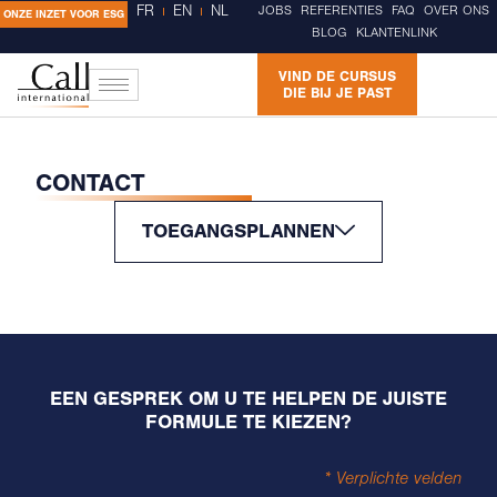
FR
EN
NL
JOBS
REFERENTIES
FAQ
OVER ONS
ONZE INZET VOOR ESG
BLOG
KLANTENLINK
VIND DE CURSUS
DIE BIJ JE PAST
CONTACT
TOEGANGSPLANNEN
EEN GESPREK OM U TE HELPEN
DE JUISTE
FORMULE TE KIEZEN?
* Verplichte velden