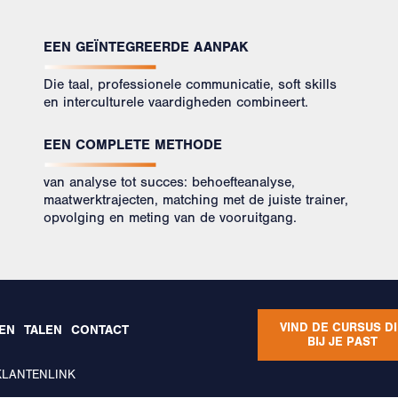
EEN GEÏNTEGREERDE AANPAK
Die taal, professionele communicatie, soft skills
en interculturele vaardigheden combineert.
EEN COMPLETE METHODE
van analyse tot succes: behoefteanalyse,
maatwerktrajecten, matching met de juiste trainer,
opvolging en meting van de vooruitgang.
VIND DE CURSUS DI
REN
TALEN
CONTACT
BIJ JE PAST
KLANTENLINK