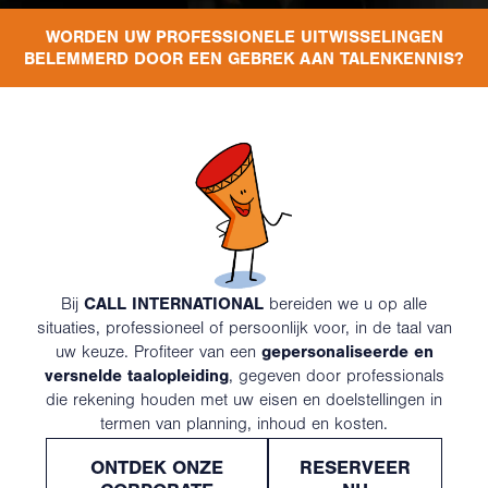
WORDEN UW PROFESSIONELE UITWISSELINGEN
TAALCURSUSSEN
BELEMMERD DOOR EEN GEBREK AAN TALENKENNIS?
EN COMMUNICATIETECHNIEKEN
VOOR BEDRIJVEN
OM JE GROEI IN 3 EENVOUDIGE STAPPEN,
LETTERLIJK ZO EEVOUDIG ALS 1, 2, 3
TE STIMULEREN
Bij
CALL INTERNATIONAL
bereiden we u op alle
situaties, professioneel of persoonlijk
voor
, in de taal van
uw keuze
. Profiteer van een
gepersonaliseerde en
versnelde taalopleiding
, gegeven door professionals
die rekening houden met uw eisen en doelstellingen in
termen van planning, inhoud en kosten.
ONTDEK ONZE
RESERVEER