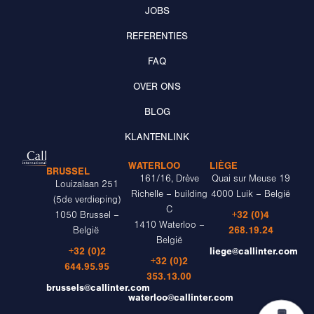
JOBS
REFERENTIES
FAQ
OVER ONS
BLOG
KLANTENLINK
WATERLOO
LIÈGE
BRUSSEL
161/16, Drève
Quai sur Meuse 19
Louizalaan 251
Richelle – building
4000 Luik – België
(5de verdieping)
C
+32 (0)4
1050 Brussel –
1410 Waterloo –
268.19.24
België
België
+32 (0)2
liege@callinter.com
+32 (0)2
644.95.95
353.13.00
brussels@callinter.com
waterloo@callinter.com