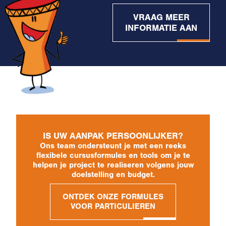
VRAAG MEER
INFORMATIE AAN
IS UW AANPAK PERSOONLIJKER?
Ons team ondersteunt je met een reeks
flexibele cursusformules en tools om je te
helpen je project te realiseren volgens jouw
doelstelling en budget.
ONTDEK ONZE FORMULES
VOOR PARTICULIEREN