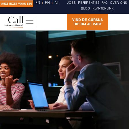
FR
EN
NL
JOBS
REFERENTIES
FAQ
OVER ONS
ONZE INZET VOOR ESG
BLOG
KLANTENLINK
VIND DE CURSUS
DIE BIJ JE PAST