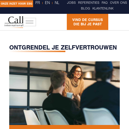
FR
EN
NL
JOBS
REFERENTIES
FAQ
OVER ONS
ONZE INZET VOOR ESG
BLOG
KLANTENLINK
VIND DE CURSUS
DIE BIJ JE PAST
ONTGRENDEL JE ZELFVERTROUWEN