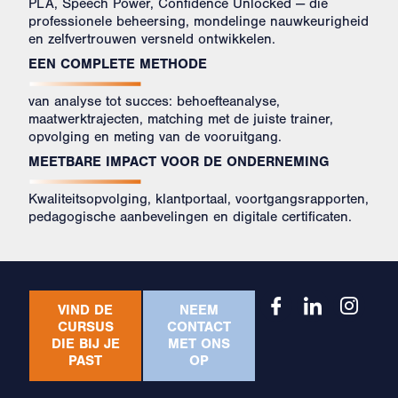
PLA, Speech Power, Confidence Unlocked — die
professionele beheersing, mondelinge nauwkeurigheid
en zelfvertrouwen versneld ontwikkelen.
EEN COMPLETE METHODE
van analyse tot succes: behoefteanalyse,
maatwerktrajecten, matching met de juiste trainer,
opvolging en meting van de vooruitgang.
MEETBARE IMPACT VOOR DE ONDERNEMING
Kwaliteitsopvolging, klantportaal, voortgangsrapporten,
pedagogische aanbevelingen en digitale certificaten.
VIND DE
NEEM
CURSUS
CONTACT
DIE BIJ JE
MET ONS
PAST
OP